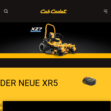
DER NEUE XR5
Ganz egal, wie groß Ihr Garten ist oder in
welchen Formen seine Grenzen verlaufen – er