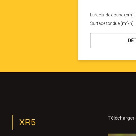
Largeur de coupe (cm):
2
Surface tondue (m
/h):
DÉ
Télécharger 
XR5