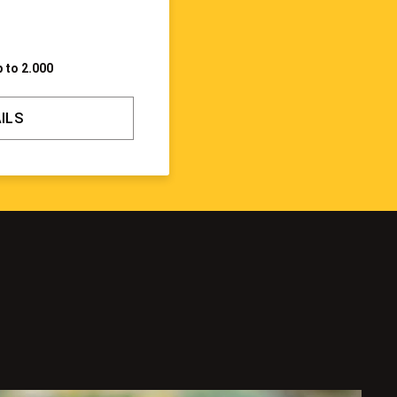
1
 to 2.000
ILS