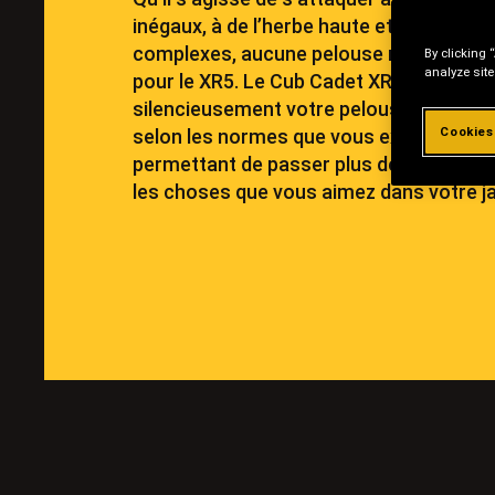
inégaux, à de l’herbe haute et aux bords
complexes, aucune pelouse n’est trop dif
By clicking 
analyze site
pour le XR5. Le Cub Cadet XR5 tond
silencieusement votre pelouse, la coup
Cookies
selon les normes que vous exigez et vo
permettant de passer plus de temps à f
les choses que vous aimez dans votre ja