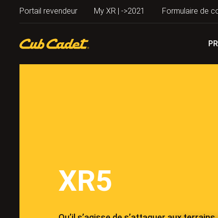
Portail revendeur
My XR | ->2021
Formulaire de c
PR
XR5
Qu’il s’agisse de s’attaquer aux terrains