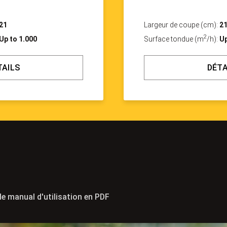
21
Largeur de coupe (cm):
2
2
Up to 1.000
Surface tondue (m
/h):
Up
TAILS
DÉTA
le manual d'utilisation en PDF