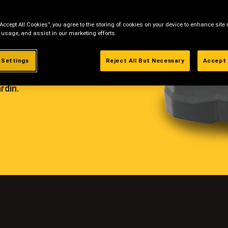
ficile
“Accept All Cookies”, you agree to the storing of cookies on your device to enhance site 
 usage, and assist in our marketing efforts.
ant
 Settings
Reject All But Necessary
Accept 
us
aire
rdin.