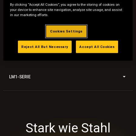
By clicking “Accept All Cookies”, you agree to the storing of cookies on
Robuste Bauart trifft auf feinste Technik, um Sie mit
your device to enhance site navigation, analyze site usage, and assist
in our marketing efforts.
einwandfreier Leistung zu unterstützen. Mit Features,
welche Ihnen die absolute Kontrolle geben, unerreichte
Effizienz bieten und denhöchsten Komfort liefern,
Cookies Settings
bekommen Sie genau das, was Sie von Ihrem Cub Cadet
Rasenmähererwarten. Und natürlich liefert Ihnen jedes
einzelne Gerät die unvergleichliche Performanceder Cub
Reject All But Necessary
Accept All Cookies
Cadet Rasenmäher. Jahr fur Jahr!
LM1-SERIE
Stark wie Stahl