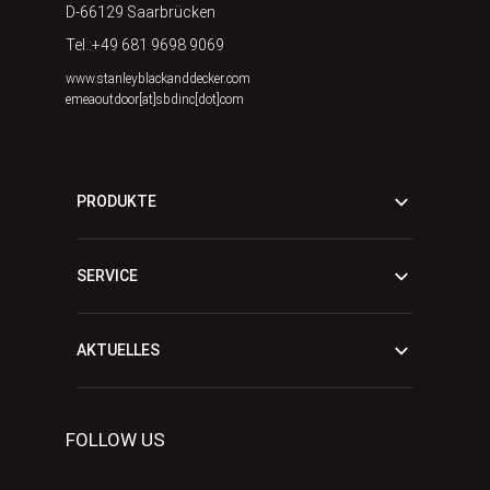
D-66129 Saarbrücken
Tel.:+49 681 9698 9069
www.stanleyblackanddecker.com
emeaoutdoor[at]sbdinc[dot]com
PRODUKTE
SERVICE
AKTUELLES
FOLLOW US