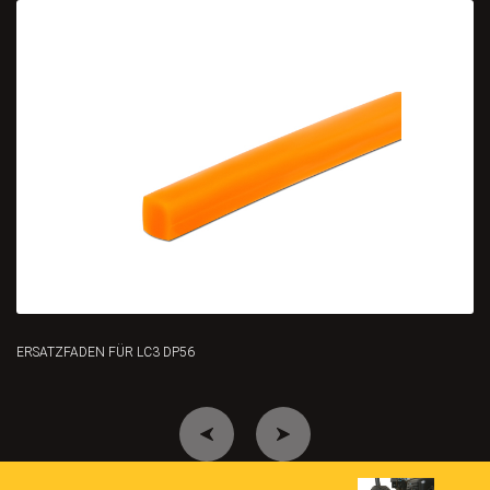
ERSATZFADEN FÜR LC3 DP56