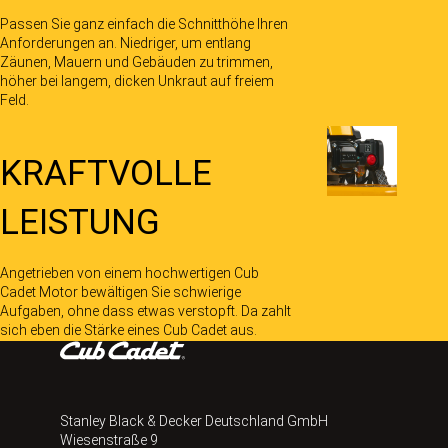
Passen Sie ganz einfach die Schnitthöhe Ihren
Anforderungen an. Niedriger, um entlang
Zäunen, Mauern und Gebäuden zu trimmen,
höher bei langem, dicken Unkraut auf freiem
Feld.
KRAFTVOLLE
LEISTUNG
Angetrieben von einem hochwertigen Cub
Cadet Motor bewältigen Sie schwierige
Aufgaben, ohne dass etwas verstopft. Da zahlt
sich eben die Stärke eines Cub Cadet aus.
Stanley Black & Decker Deutschland GmbH
Wiesenstraße 9