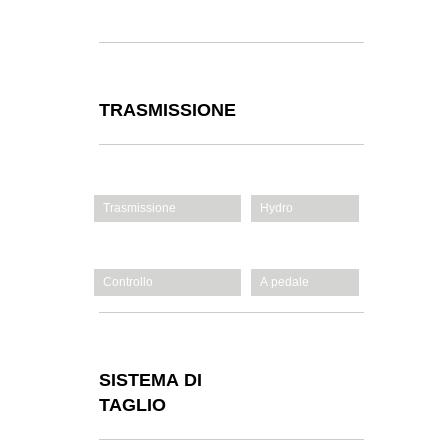
con filtro esterno
TRASMISSIONE
Trasmissione
Hydro
Velocità (max)
Variabile
Controllo
A pedale
SISTEMA DI
TAGLIO