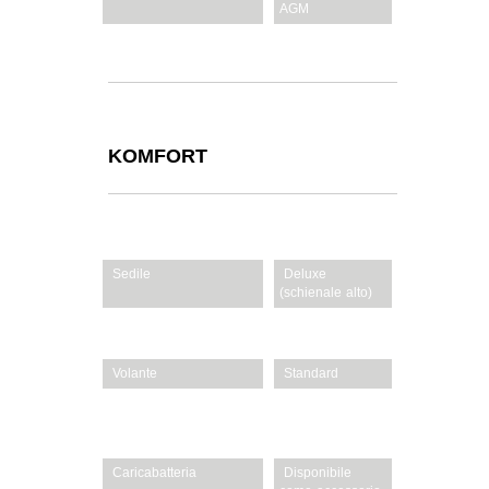
AGM
Luci
LED
KOMFORT
Sedile
Deluxe
(schienale alto)
Regolazione sedile
Vite
Volante
Standard
Taglio in retromarcia
Di serie
(RevTEK)
Caricabatteria
Disponibile