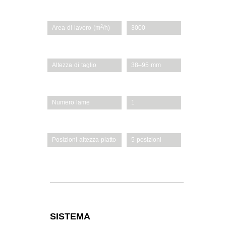
2
Area di lavoro (m
/h)
3000
Larghezza di taglio
76
Altezza di taglio
38–95 mm
Opzioni di taglio
2-in-1 option
Numero lame
1
Innesto lame
Manuale a leve
Posizioni altezza piatto
5 posizioni
Ugello di lavaggio /
Di
Tappo mulching
serie/Opzionale
SISTEMA