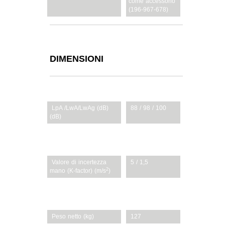
come accessorio
(196-967-678)
DIMENSIONI
LpA /LwA/LwAg (dB)
88 / 98 / 100
(dB)
Vibrazione valore corpo
1 / 0,5
2
(K-factor) (m/s
)
Valore di incertezza
5 / 1,5
2
mano (K-factor) (m/s
)
Dimensioni (L / B / H)
157 / 85 / 112
(cm)
Peso netto (kg)
127