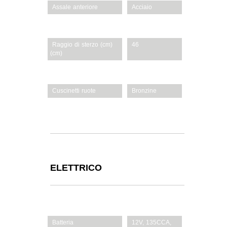
Assale anteriore
Acciaio
Paraurti anteriore
Di serie
Raggio di sterzo (cm)
46
(cm)
Ruote (A/P) (Zoll)
13 x 5 / 16 x 6,5
Cuscinetti ruote
Bronzine
Telaio di accesso facile
Telaio di facile
accesso
ELETTRICO
Batteria
12V, 135CCA,