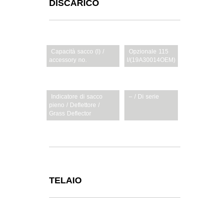
DISCARICO
Capacità sacco (l) /
Opzionale 115
accessory no.
l/(19A30014OEM)
Leva cesto / hardtop
– / –
Indicatore di sacco
– / Di serie
pieno / Deflettore /
Grass Deflector
Capacità sacco (l)
Opzionale 115 l
TELAIO