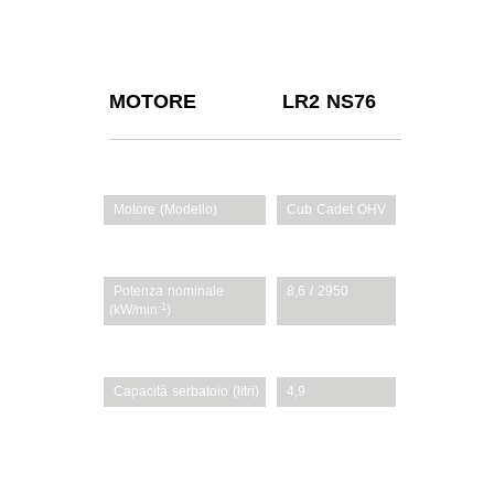
MOTORE
LR2 NS76
Motore (Modello)
Cub Cadet OHV
3
Cilindrata (cm
)
439
Potenza nominale
8,6 / 2950
-1
(kW/min
)
Cilindrata
Monocilindrico
Capacità serbatoio (litri)
4,9
Lubrifi cazione
Pompa olio
pressurizzata
stile
automobilistico