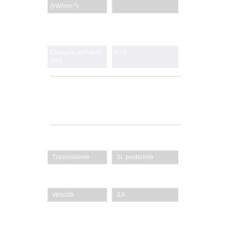
-1
(kW/min
)
Accensione del
Avviamento manuale
motore
Capacità serbatoio
0,75
(litri)
TRASMISSIONE
Trasmissione
Si. posteriore
Numero velocità
1
Velocità
3,6
Scocca (materiale)
Acciaio