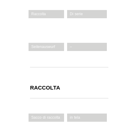
(mm)
Raccolta
Di serie
Kit mulching
Disponibile come
accessorio (196-588-
678)
Seitenauswurf
–
Scarico laterale
Di serie
RACCOLTA
Sacco di raccolta
in tela
Capacità sacco (l)
60