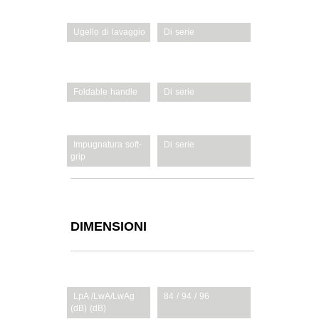
Ugello di lavaggio
Di serie
Manico
Ergonomico
Foldable handle
Di serie
Manico regolabile
Di serie
Impugnatura soft-
Di serie
grip
DIMENSIONI
LpA /LwA/LwAg
84 / 94 / 96
(dB) (dB)