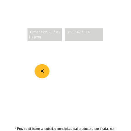
Valore di
5 / 1,5
incertezza mano
/braccio/(K-factor)
2
(m/s
)
Dimensioni (L / B /
155 / 49 / 114
H) (cm)
Peso netto (kg)
31
* Prezzo di listino al pubblico consigliato dal produttore per l’Italia, non