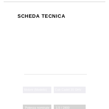
SCHEDA TECNICA
MOTORE
LM1 AR46
Motore (Modello)
Cub Cadet 35 OHV
3
Cilindrata (cm
)
79
Potenza nominale
1,5 / 2800