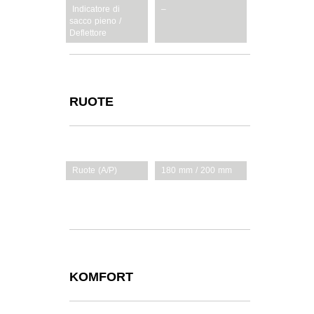
Indicatore di
–
sacco pieno /
Deflettore
RUOTE
Ruote (A/P)
180 mm / 200 mm
Doppio cuscinetto
Di serie
a sfera
KOMFORT