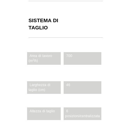
SISTEMA DI
TAGLIO
Area di lavoro
700
2
(m
/h)
Scocca (materiale)
Acciaio
Larghezza di
46
taglio (cm)
Opzioni di taglio
3-in-1 Option
Altezza di taglio
6
posizioni/centralizzata
Altezza di taglio
28–92