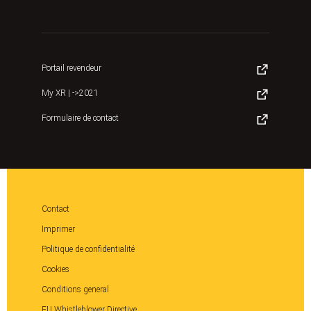
Portail revendeur
My XR | ->2021
Formulaire de contact
Contact
Imprimer
Politique de confidentialité
Cookies
Conditions general
EU Whistleblower Directive