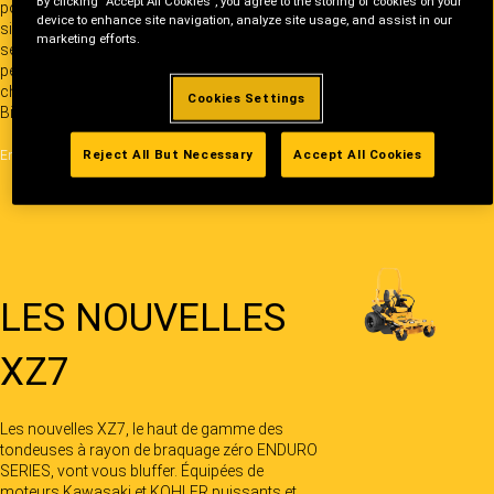
By clicking “Accept All Cookies”, you agree to the storing of cookies on your
pour le XR5. Le Cub Cadet XR5 tond
device to enhance site navigation, analyze site usage, and assist in our
silencieusement votre pelouse, la coupant
marketing efforts.
selon les normes que vous exigez et vous
permettant de passer plus de temps à faire les
choses que vous aimez dans votre jardin.
Cookies Settings
Bienvenue dans le futur.
Reject All But Necessary
Accept All Cookies
En savoir plus
LES NOUVELLES
XZ7
Les nouvelles XZ7, le haut de gamme des
tondeuses à rayon de braquage zéro ENDURO
SERIES, vont vous bluffer. Équipées de
moteurs Kawasaki et KOHLER puissants et