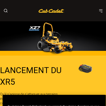
LANCEMENT DU
XR5
Qu’il s’agisse de s’attaquer aux terrains
inégaux, à de l’herbe haute et aux bords
complexes, aucune pelouse n’est trop difficile