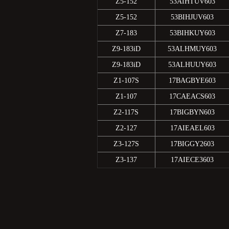
Z5-152
53AIHTUV603
Z5-152
53BIHJUV603
Z7-183
53BIHKUY603
Z9-183iD
53ALHMUY603
Z9-183iD
53ALHUUY603
Z1-107S
17BAGBYE603
Z1-107
17CAEACS603
Z2-117S
17BIGBYN603
Z2-127
17AIEAEL603
Z3-127S
17BIGGY2603
Z3-137
17AIECE3603