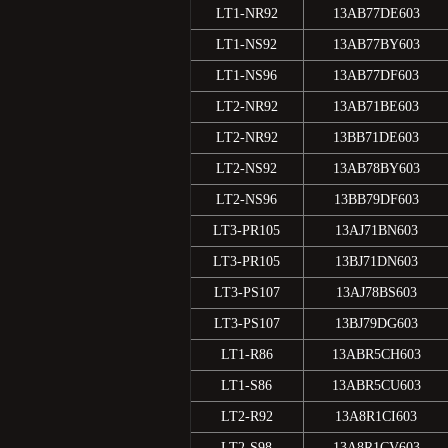
LT1-NR92
13AB77DE603
LT1-NS92
13AB77BY603
LT1-NS96
13AB77DF603
LT2-NR92
13AB71BE603
LT2-NR92
13BB71DE603
LT2-NS92
13AB78BY603
LT2-NS96
13BB79DF603
LT3-PR105
13AJ71BN603
LT3-PR105
13BJ71DN603
LT3-PS107
13AJ78BS603
LT3-PS107
13BJ79DG603
LT1-R86
13ABR5CH603
LT1-S86
13ABR5CU603
LT2-R92
13A8R1CI603
LT2-S98
13A8R1CV603