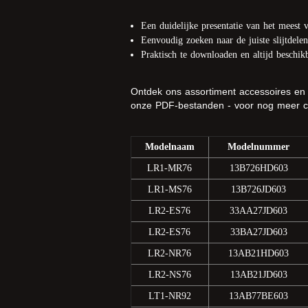
Een duidelijke presentatie van het meest 
Eenvoudig zoeken naar de juiste slijtdel
Praktisch te downloaden en altijd beschik
Ontdek ons assortiment accessoires en
onze PDF-bestanden - voor nog meer com
Modelnaam
Modelnummer
LR1-MR76
13B726HD603
LR1-MS76
13B726JD603
LR2-ES76
33AA27JD603
LR2-ES76
33BA27JD603
LR2-NR76
13AB21HD603
LR2-NS76
13AB21JD603
LT1-NR92
13AB77BE603