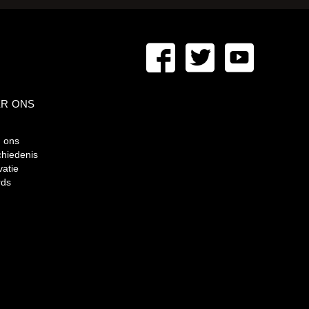
R ONS
 ons
hiedenis
vatie
ds